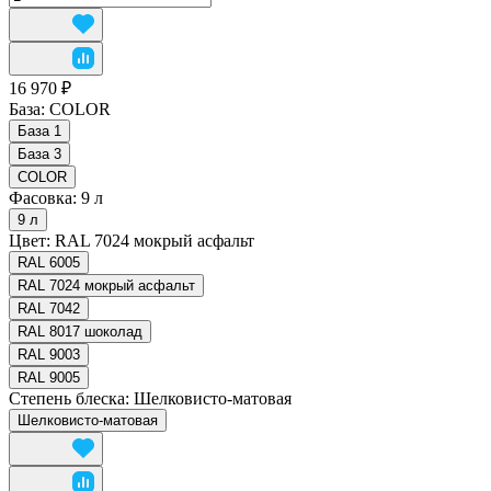
16 970 ₽
База:
COLOR
База 1
База 3
COLOR
Фасовка:
9 л
9 л
Цвет:
RAL 7024 мокрый асфальт
RAL 6005
RAL 7024 мокрый асфальт
RAL 7042
RAL 8017 шоколад
RAL 9003
RAL 9005
Степень блеска:
Шелковисто-матовая
Шелковисто-матовая