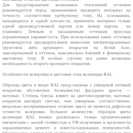
Для предотвращения возможных отклонений оттенков
рекомендуется перед применением проверять материал на
точность соответствия требуемому тону. На основаниях,
находящихся в одной плоскости, применять материал только
одной производственной партии (см. номер партии на
упаковке). Темным и насыщенным оттенкам присуща
ограниченная укрывистость. При использовании таких оттенков
рекомендуется предварительное нанесение пигментированных
грунтовок либо кроющего покрытия на белой базе,
заколерованной в оттенок, максимально близкий к финишному
цветовому тону. В особых случаях все равно возможна
необходимость второго кроющего покрытия.
Особенности колеровки в цветовые тона коллекции RAL
Образцы цвета в веере RAL представлены с глянцевой оптикой
покрытия, абсолютное большинство фасадных красок —
матовые. Степень блеска влияет на цветовосприятие, матовые
покрытия выглядят светлее, чем глянцевые, соответственно,
визуально воспринимаемое отличие цвета не является дефектом
точности колеровки. Большое количество образцов цвета
коллекции RAL можно реализовать только органическими
пигментами с малой стойкостью к УФ-излучению и щелочности
окрашиваемых цемент- и известьсодержащих поверхностей.
Обеспечение длительной стойкости цвета возможно только при