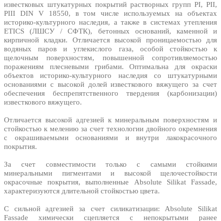
известковых штукатурных покрытий растворных групп PI, PII,
PIII DIN V 18550, в том числе используемых на объектах
историко-культурного наследия, а также в системах утепления
ETICS (ЛШСУ / СФТК), бетонных оснований, каменной и
кирпичной кладки. Отличается высокой проницаемостью для
водяных паров и углекислого газа, особой стойкостью к
щелочным поверхностям, повышенной сопротивляемостью
поражениям плесневыми грибами. Оптимальна для окраски
объектов историко-культурного наследия со штукатурными
основаниями с высокой долей известкового вяжущего за счет
обеспечения беспрепятственного твердения (карбонизации)
известкового вяжущего.
Отличается высокой адгезией к минеральным поверхностям и
стойкостью к мелению за счет технологии двойного окремнения
с окрашиваемыми основаниями и внутри лакокрасочного
покрытия.
За счет совместимости только с самыми стойкими
минеральными пигментами и высокой щелочестойкости
окрасочные покрытия, выполненные Absolute Silikat Fassade,
характеризуются длительной стойкостью цвета.
С сильной адгезией за счет силикатизации: Absolute Silikat
Fassade химически сцепляется с непокрытыми ранее