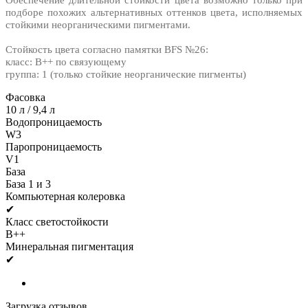
подборе похожих альтернативных оттенков цвета, исполняемых
стойкими неорганическими пигментами.
Стойкость цвета согласно памятки BFS №26:
класс: B++ по связующему
группа: 1 (только стойкие неорганические пигменты)
Фасовка
10 л / 9,4 л
Водопроницаемость
W3
Паропроницаемость
V1
База
База 1 и 3
Компьютерная колеровка
✔
Класс светостойкости
B++
Минеральная пигментация
✔
Загрузка отзывов...