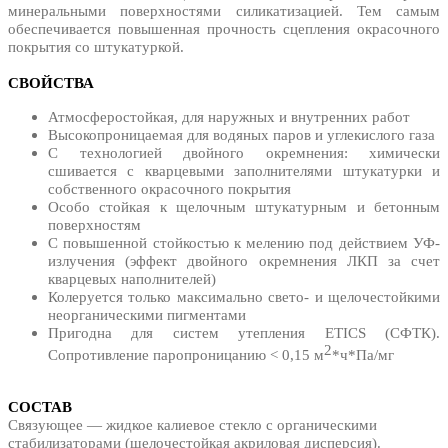
минеральными поверхностями силикатизацией. Тем самым
обеспечивается повышенная прочность сцепления окрасочного
покрытия со штукатуркой.
СВОЙСТВА
Атмосферостойкая, для наружных и внутренних работ
Высокопроницаемая для водяных паров и углекислого газа
С технологией двойного окремнения: химически
сшивается с кварцевыми заполнителями штукатурки и
собственного окрасочного покрытия
Особо стойкая к щелочным штукатурным и бетонным
поверхностям
С повышенной стойкостью к мелению под действием УФ-
излучения (эффект двойного окремнения ЛКП за счет
кварцевых наполнителей)
Колеруется только максимально свето- и щелочестойкими
неорганическими пигментами
Пригодна для систем утепления ETICS (СФТК).
2
Сопротивление паропроницанию < 0,15 м
*ч*Па/мг
СОСТАВ
Связующее — жидкое калиевое стекло с органическими
стабилизаторами (щелочестойкая акриловая дисперсия).