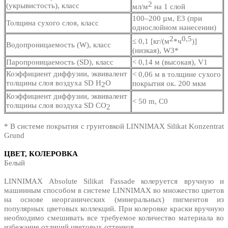
2
(укрывистость), класс
мл/м
на 1 слой
100–200 µм, E3 (при
Толщина сухого слоя, класс
однослойном нанесении)
2
0,5
≤ 0,1 [кг/(м
*ч
)]
Водопроницаемость (W), класс
(низкая), W3*
Паропроницаемость (SD), класс
< 0,14 м (высокая), V1
Коэффициент диффузии, эквивалент
< 0,06 м в толщине сухого
толщины слоя воздуха SD H
O
покрытия ок. 200 мкм
2
Коэффициент диффузии, эквивалент
< 50 m, C0
толщины слоя воздуха SD СО
2
* В системе покрытия с грунтовкой LINNIMAX Silikat Konzentrat
Grund
ЦВЕТ, КОЛЕРОВКА
Белый
LINNIMAX Absolute Silikat Fassade колеруется вручную и
машинным способом в системе LINNIMAX во множество цветов
на основе неорганических (минеральных) пигментов из
популярных цветовых коллекций. При колеровке краски вручную
необходимо смешивать все требуемое количество материала во
избежание отличий цветовых оттенков.