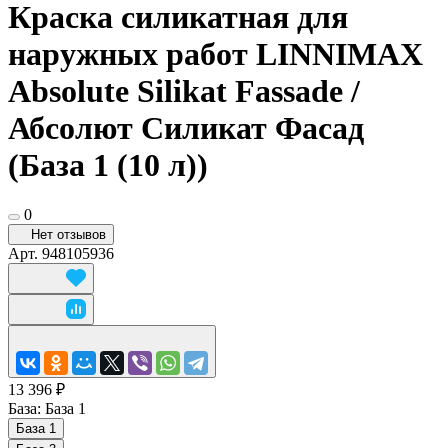
Краска силикатная для
наружных работ LINNIMAX
Absolute Silikat Fassade /
Абсолют Силикат Фасад
(База 1 (10 л))
0
Нет отзывов
Арт.
948105936
13 396 ₽
База:
База 1
База 1