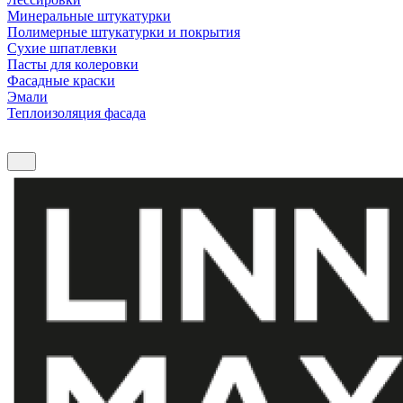
Минеральные штукатурки
Полимерные штукатурки и покрытия
Сухие шпатлевки
Пасты для колеровки
Фасадные краски
Эмали
Теплоизоляция фасада