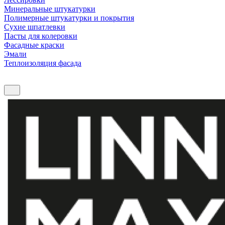
Минеральные штукатурки
Полимерные штукатурки и покрытия
Сухие шпатлевки
Пасты для колеровки
Фасадные краски
Эмали
Теплоизоляция фасада